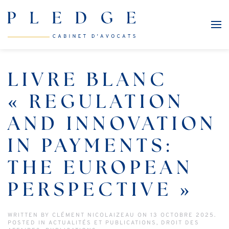
Skip to main content
LIVRE BLANC
« REGULATION
AND INNOVATION
IN PAYMENTS:
THE EUROPEAN
PERSPECTIVE »
WRITTEN BY
CLÉMENT NICOLAIZEAU
ON
13 OCTOBRE 2025
.
POSTED IN
ACTUALITÉS ET PUBLICATIONS
,
DROIT DES